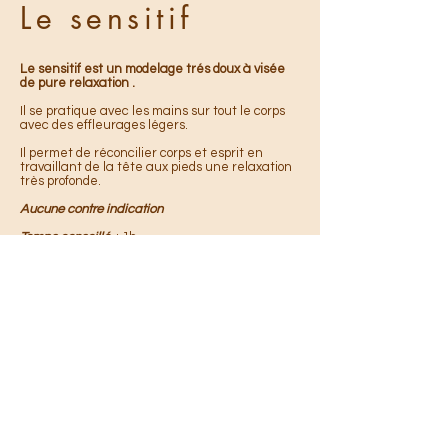
Le sensitif
Le sensitif est un modelage tré
s doux à visée
de pure relaxation .
Il se pratique avec les mains sur tout le corps
avec des effleurages légers.
Il p
ermet de réconcilier corps et esprit en
travaillant de la tête aux pieds une relaxation
très profonde.
Aucune contre indication
Temps conseillé
: 1h
Les massages
Bien être pour tous
06.18.24.17.01
|
vanessalily19@yahoo.fr