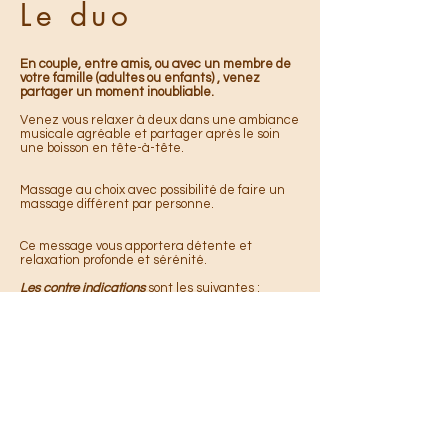
Le duo
En couple, entre amis, ou avec un membre de
votre famille (adultes ou enfants) , venez
partager un moment inoubliable.
Venez vous relaxer à deux dans une ambiance
musicale agréable et partager après le soin
une boisson en tête-à-tête
.
Massage au choix avec possibilité de faire un
massage différent par personne.
Ce message vous apportera détente et
relaxation profonde et sérénité.
Les contre indications
sont les suivantes :
phlébite, varices, femmes enceintes.
Temps possible
: 1h ou 1h30
Les massages